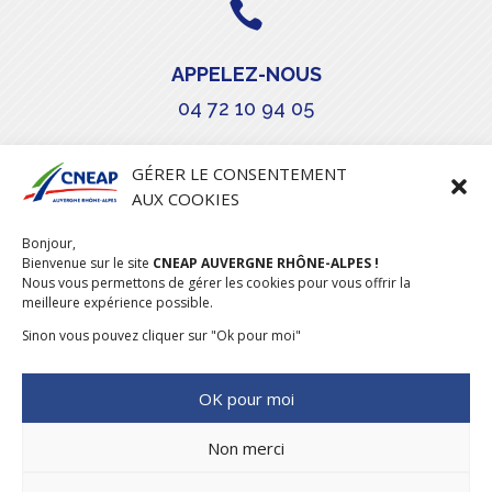

APPELEZ-NOUS
04 72 10 94 05

GÉRER LE CONSENTEMENT
AUX COOKIES
COURRIEL
Bonjour,
Bienvenue sur le site
stephanie.maillot@cneap.fr
CNEAP AUVERGNE RHÔNE-ALPES !
Nous vous permettons de gérer les cookies pour vous offrir la
meilleure expérience possible.
Sinon vous pouvez cliquer sur "Ok pour moi"
OK pour moi
Non merci