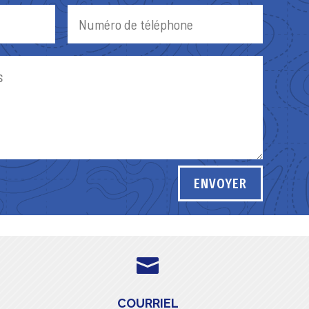
ENVOYER

COURRIEL