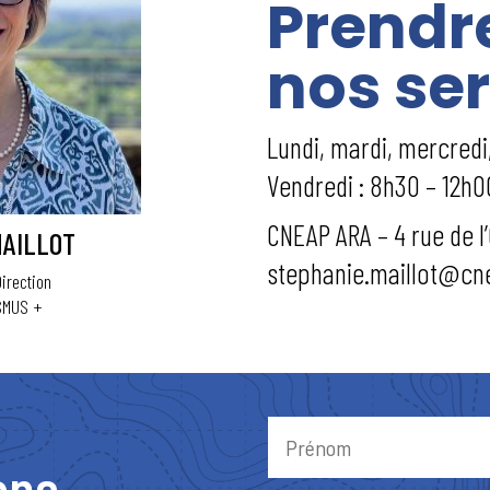
Prendr
nos se
Lundi, mardi, mercredi
Vendredi : 8h30 – 12h0
CNEAP ARA – 4 rue de l
MAILLOT
stephanie.maillot@cnea
irection
SMUS +
ons