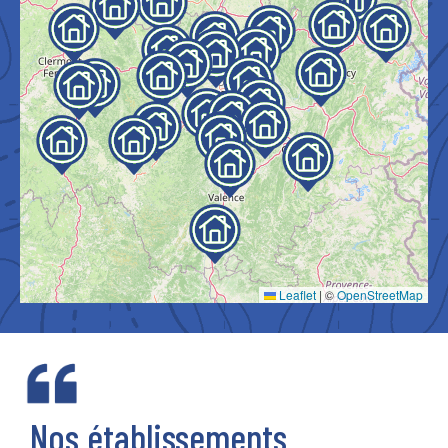
Leaflet
|
©
OpenStreetMap
Nos établissements