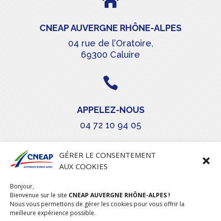

CNEAP AUVERGNE RHÔNE-ALPES
04 rue de l’Oratoire,
69300 Caluire

APPELEZ-NOUS
04 72 10 94 05

GÉRER LE CONSENTEMENT
AUX COOKIES
COURRIEL
Bonjour,
stephanie.maillot@cneap.fr
Bienvenue sur le site
CNEAP AUVERGNE RHÔNE-ALPES !
Nous vous permettons de gérer les cookies pour vous offrir la
meilleure expérience possible.