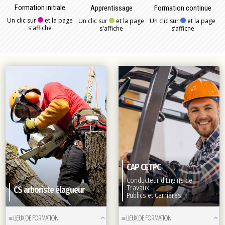
Formation initiale
Apprentissage
Formation continue
Un clic sur
et la page
Un clic sur
et la page
Un clic sur
et la page
s'affiche
s'affiche
s’affiche
CAP
CETPC
Conducteur d’Engins de
Travaux
CS arboriste élagueur
Publics et Carrières
≡ LIEUX DE FORMATION
≡ LIEUX DE FORMATION