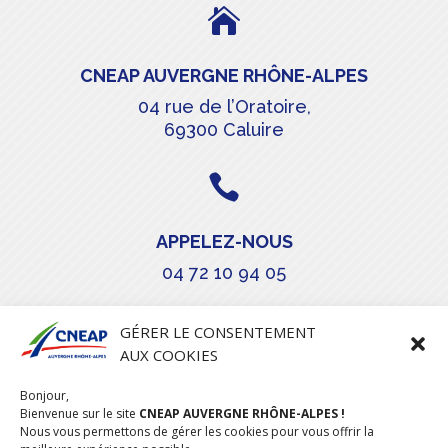

CNEAP AUVERGNE RHÔNE-ALPES
04 rue de l’Oratoire,
69300 Caluire

APPELEZ-NOUS
04 72 10 94 05

GÉRER LE CONSENTEMENT
AUX COOKIES
COURRIEL
Bonjour,
stephanie.maillot@cneap.fr
Bienvenue sur le site
CNEAP AUVERGNE RHÔNE-ALPES !
Nous vous permettons de gérer les cookies pour vous offrir la