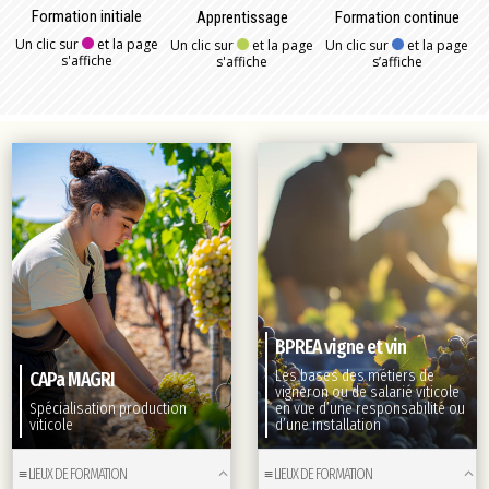
Formation initiale
Apprentissage
Formation continue
Un clic sur
et la page
Un clic sur
et la page
Un clic sur
et la page
s'affiche
s'affiche
s’affiche
BPREA vigne et vin
Les bases des métiers de
CAPa
MAGRI
vigneron ou de salarié viticole
Spécialisation production
en vue d’une responsabilité ou
viticole
d’une installation
≡ LIEUX DE FORMATION
≡ LIEUX DE FORMATION