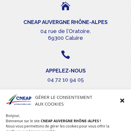

CNEAP AUVERGNE RHÔNE-ALPES
04 rue de l’Oratoire,
69300 Caluire

APPELEZ-NOUS
04 72 10 94 05

GÉRER LE CONSENTEMENT
AUX COOKIES
COURRIEL
Bonjour,
stephanie.maillot@cneap.fr
Bienvenue sur le site
CNEAP AUVERGNE RHÔNE-ALPES !
Nous vous permettons de gérer les cookies pour vous offrir la