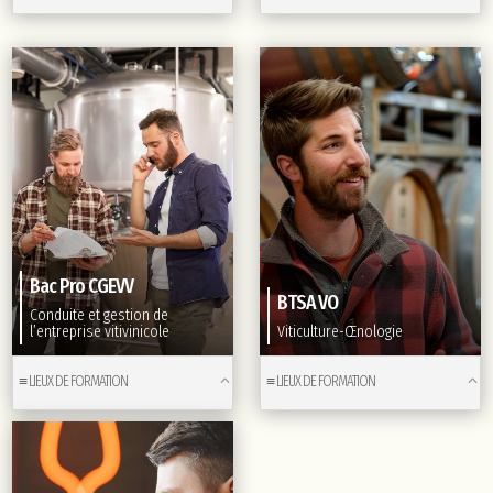
Bac Pro CGEVV
BTSA VO
Conduite et gestion
de
l’entreprise vitivinicole
Viticulture-Œnologie
≡ LIEUX DE FORMATION
≡ LIEUX DE FORMATION