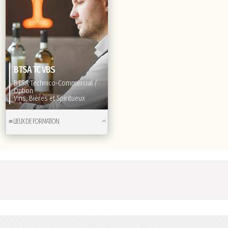
BTSA TC VBS
BTSA Technico-Commercial /
Option
Vins, Bières et Spiritueux
≡ LIEUX DE FORMATION