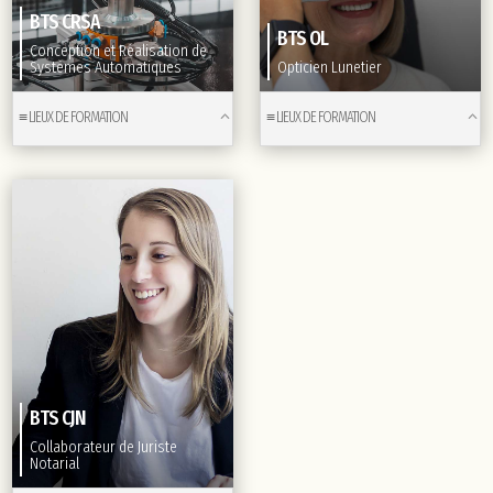
BTS CRSA
BTS OL
Conception et Réalisation de
Systèmes Automatiques
Opticien Lunetier
≡ LIEUX DE FORMATION
≡ LIEUX DE FORMATION
BTS CJN
Collaborateur de Juriste
Notarial