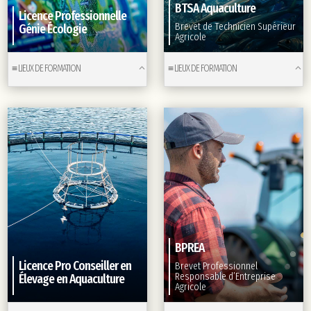
BTSA Aquaculture
Licence Professionnelle
Brevet de Technicien Supérieur
Génie Écologie
Agricole
≡ LIEUX DE FORMATION
≡ LIEUX DE FORMATION
BPREA
Licence Pro Conseiller en
Brevet Professionnel
Responsable d’Entreprise
Élevage en Aquaculture
Agricole