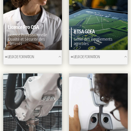
Licence Pro QSA
BTSA GDEA
Licence Professionnelle
Qualité et Sécurité des
Génie des équipements
Aliments
agricoles
≡ LIEUX DE FORMATION
≡ LIEUX DE FORMATION