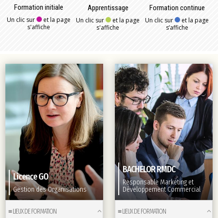
Formation initiale
Apprentissage
Formation continue
Un clic sur
et la page
Un clic sur
et la page
Un clic sur
et la page
s'affiche
s'affiche
s’affiche
BACHELOR RMDC
Licence GO
Responsable Marketing et
Gestion des Organisations
Développement Commercial
≡ LIEUX DE FORMATION
≡ LIEUX DE FORMATION