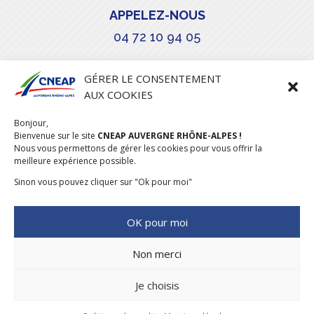
APPELEZ-NOUS
04 72 10 94 05

GÉRER LE CONSENTEMENT
AUX COOKIES
COURRIEL
Bonjour,
stephanie.maillot@cneap.fr
Bienvenue sur le site
CNEAP AUVERGNE RHÔNE-ALPES !
Nous vous permettons de gérer les cookies pour vous offrir la
meilleure expérience possible.
Sinon vous pouvez cliquer sur "Ok pour moi"
OK pour moi
Non merci
Je choisis
CONCEPTION & RÉALISATION
DESIGNUMERIQUE
–
MENTIONS
LÉGALES
–
POLITIQUE COOKIES