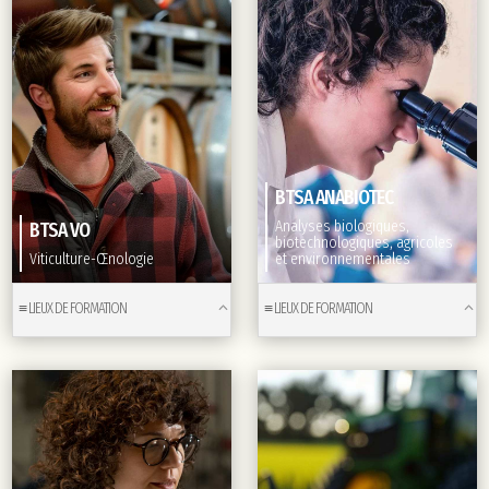
BTSA ANABIOTEC
Analyses biologiques,
BTSA VO
biotechnologiques, agricoles
Viticulture-Œnologie
et environnementales
≡ LIEUX DE FORMATION
≡ LIEUX DE FORMATION