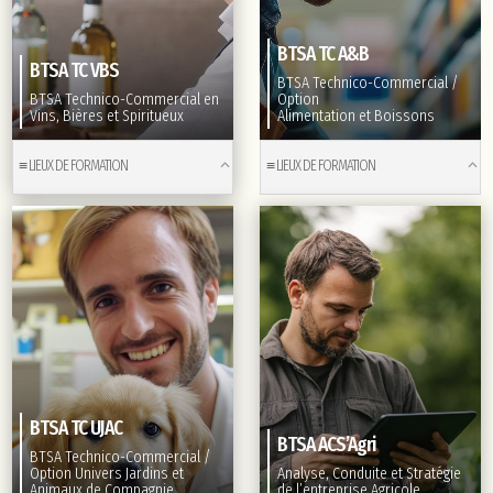
BTSA TC A&B
BTSA TC VBS
BTSA Technico-Commercial /
BTSA Technico-Commercial en
Option
Vins, Bières et Spiritueux
Alimentation et Boissons
≡ LIEUX DE FORMATION
≡ LIEUX DE FORMATION
BTSA TC UJAC
BTSA ACS’Agri
BTSA Technico-Commercial /
Option Univers Jardins et
Analyse, Conduite et Stratégie
Animaux de Compagnie
de l’entreprise Agricole