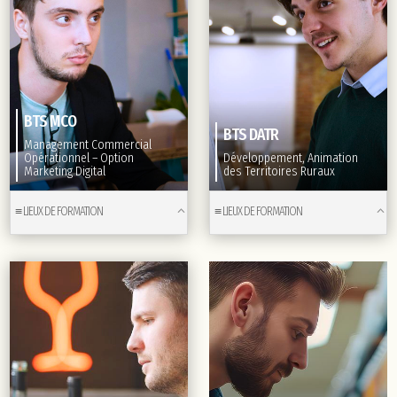
BTS MCO
BTS DATR
Management Commercial
Opérationnel – Option
Développement, Animation
Marketing Digital
des Territoires Ruraux
≡ LIEUX DE FORMATION
≡ LIEUX DE FORMATION