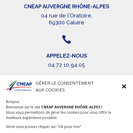
CNEAP AUVERGNE RHÔNE-ALPES
04 rue de l’Oratoire,
69300 Caluire

APPELEZ-NOUS
04 72 10 94 05

GÉRER LE CONSENTEMENT
AUX COOKIES
COURRIEL
Bonjour,
stephanie.maillot@cneap.fr
Bienvenue sur le site
CNEAP AUVERGNE RHÔNE-ALPES !
Nous vous permettons de gérer les cookies pour vous offrir la
meilleure expérience possible.
Sinon vous pouvez cliquer sur "Ok pour moi"