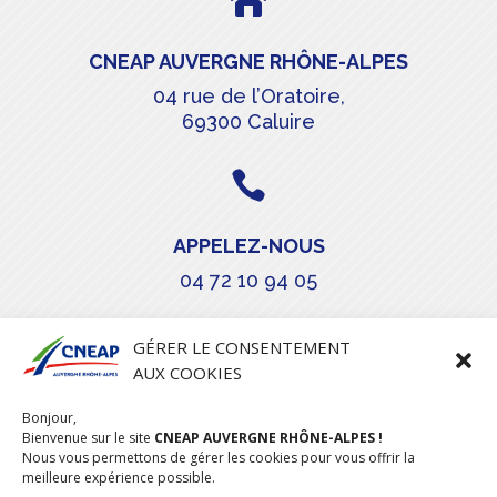

CNEAP AUVERGNE RHÔNE-ALPES
04 rue de l’Oratoire,
69300 Caluire

APPELEZ-NOUS
04 72 10 94 05

GÉRER LE CONSENTEMENT
AUX COOKIES
COURRIEL
Bonjour,
stephanie.maillot@cneap.fr
Bienvenue sur le site
CNEAP AUVERGNE RHÔNE-ALPES !
Nous vous permettons de gérer les cookies pour vous offrir la
meilleure expérience possible.