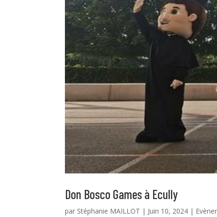
Don Bosco Games à Ecully
par
Stéphanie MAILLOT
|
Juin 10, 2024
|
Evène