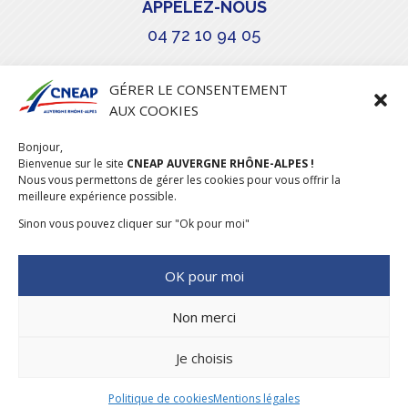
APPELEZ-NOUS
04 72 10 94 05

GÉRER LE CONSENTEMENT
AUX COOKIES
COURRIEL
Bonjour,
stephanie.maillot@cneap.fr
Bienvenue sur le site
CNEAP AUVERGNE RHÔNE-ALPES !
Nous vous permettons de gérer les cookies pour vous offrir la
meilleure expérience possible.
Sinon vous pouvez cliquer sur "Ok pour moi"
OK pour moi
Non merci
Je choisis
CONCEPTION & RÉALISATION
DESIGNUMERIQUE
–
MENTIONS
LÉGALES
–
POLITIQUE COOKIES
Politique de cookies
Mentions légales