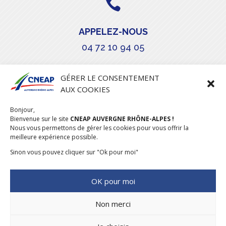

APPELEZ-NOUS
04 72 10 94 05

GÉRER LE CONSENTEMENT
AUX COOKIES
COURRIEL
Bonjour,
stephanie.maillot@cneap.fr
Bienvenue sur le site
CNEAP AUVERGNE RHÔNE-ALPES !
Nous vous permettons de gérer les cookies pour vous offrir la
meilleure expérience possible.
Sinon vous pouvez cliquer sur "Ok pour moi"
OK pour moi
Non merci