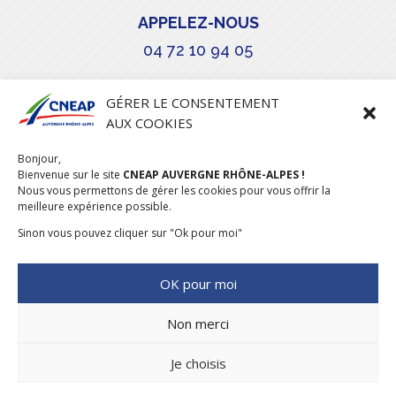
APPELEZ-NOUS
04 72 10 94 05

GÉRER LE CONSENTEMENT
AUX COOKIES
COURRIEL
Bonjour,
stephanie.maillot@cneap.fr
Bienvenue sur le site
CNEAP AUVERGNE RHÔNE-ALPES !
Nous vous permettons de gérer les cookies pour vous offrir la
meilleure expérience possible.
Sinon vous pouvez cliquer sur "Ok pour moi"
OK pour moi
Non merci
Je choisis
CONCEPTION & RÉALISATION
DESIGNUMERIQUE
–
MENTIONS