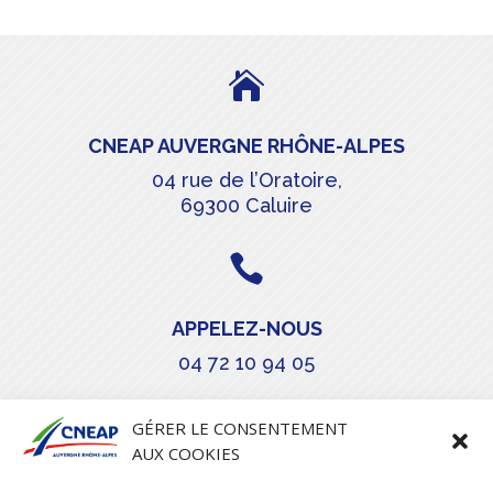

CNEAP AUVERGNE RHÔNE-ALPES
04 rue de l’Oratoire,
69300 Caluire

APPELEZ-NOUS
04 72 10 94 05

GÉRER LE CONSENTEMENT
AUX COOKIES
COURRIEL