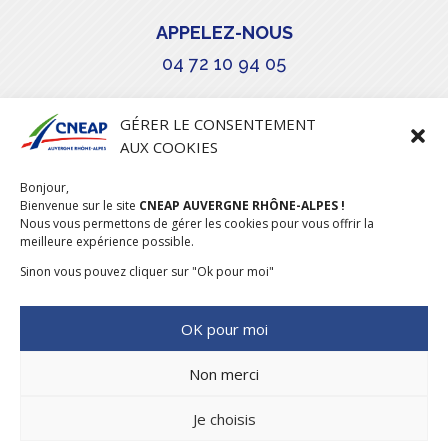
APPELEZ-NOUS
04 72 10 94 05

GÉRER LE CONSENTEMENT
AUX COOKIES
COURRIEL
Bonjour,
stephanie.maillot@cneap.fr
Bienvenue sur le site
CNEAP AUVERGNE RHÔNE-ALPES !
Nous vous permettons de gérer les cookies pour vous offrir la
meilleure expérience possible.
Sinon vous pouvez cliquer sur "Ok pour moi"
OK pour moi
Non merci
Je choisis
CONCEPTION & RÉALISATION
DESIGNUMERIQUE
–
MENTIONS