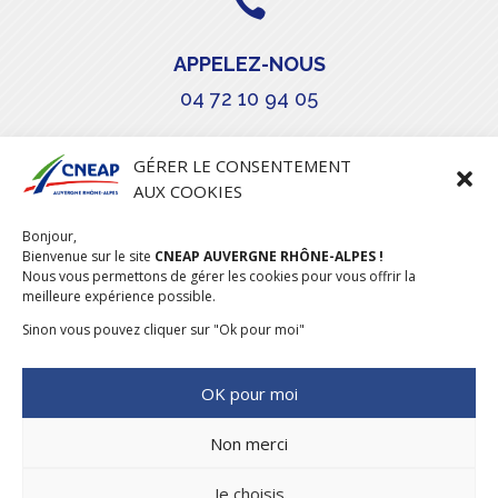

APPELEZ-NOUS
04 72 10 94 05

GÉRER LE CONSENTEMENT
AUX COOKIES
COURRIEL
Bonjour,
stephanie.maillot@cneap.fr
Bienvenue sur le site
CNEAP AUVERGNE RHÔNE-ALPES !
Nous vous permettons de gérer les cookies pour vous offrir la
meilleure expérience possible.
Sinon vous pouvez cliquer sur "Ok pour moi"
OK pour moi
Non merci
Je choisis