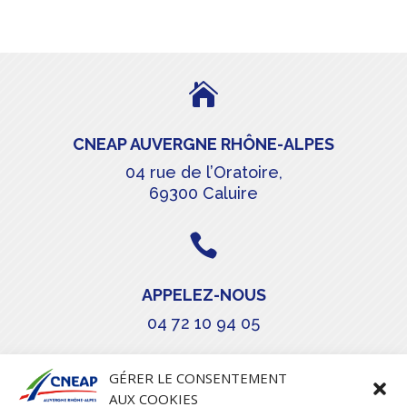

CNEAP AUVERGNE RHÔNE-ALPES
04 rue de l’Oratoire,
69300 Caluire

APPELEZ-NOUS
04 72 10 94 05

GÉRER LE CONSENTEMENT
AUX COOKIES