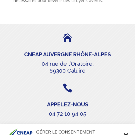
nécessaires pour devenir des citoyens avertis.

CNEAP AUVERGNE RHÔNE-ALPES
04 rue de l’Oratoire,
69300 Caluire

APPELEZ-NOUS
04 72 10 94 05

GÉRER LE CONSENTEMENT