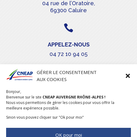
04 rue de l’Oratoire,
69300 Caluire

APPELEZ-NOUS
04 72 10 94 05

GÉRER LE CONSENTEMENT
AUX COOKIES
COURRIEL
Bonjour,
stephanie.maillot@cneap.fr
Bienvenue sur le site
CNEAP AUVERGNE RHÔNE-ALPES !
Nous vous permettons de gérer les cookies pour vous offrir la
meilleure expérience possible.
Sinon vous pouvez cliquer sur "Ok pour moi"
OK pour moi