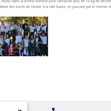
nt réunis dans la bonne humeur pour ramasser plus de 10 kg de déchets
lant des bords de l’Ander à la ville haute, en passant par le chemin d