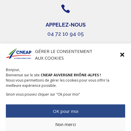

APPELEZ-NOUS
04 72 10 94 05

GÉRER LE CONSENTEMENT
AUX COOKIES
COURRIEL
Bonjour,
stephanie.maillot@cneap.fr
Bienvenue sur le site
CNEAP AUVERGNE RHÔNE-ALPES !
Nous vous permettons de gérer les cookies pour vous offrir la
meilleure expérience possible.
Sinon vous pouvez cliquer sur "Ok pour moi"
OK pour moi
Non merci