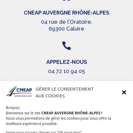
CNEAP AUVERGNE RHÔNE-ALPES
04 rue de l’Oratoire,
69300 Caluire

APPELEZ-NOUS
04 72 10 94 05

GÉRER LE CONSENTEMENT
AUX COOKIES
COURRIEL
Bonjour,
stephanie.maillot@cneap.fr
Bienvenue sur le site
CNEAP AUVERGNE RHÔNE-ALPES !
Nous vous permettons de gérer les cookies pour vous offrir la
meilleure expérience possible.
Sinon vous pouvez cliquer sur "Ok pour moi"