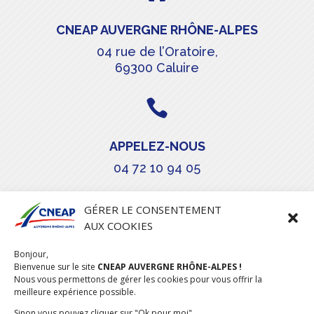
CNEAP AUVERGNE RHÔNE-ALPES
04 rue de l’Oratoire,
69300 Caluire

APPELEZ-NOUS
04 72 10 94 05

GÉRER LE CONSENTEMENT
AUX COOKIES
COURRIEL
Bonjour,
stephanie.maillot@cneap.fr
Bienvenue sur le site
CNEAP AUVERGNE RHÔNE-ALPES !
Nous vous permettons de gérer les cookies pour vous offrir la
meilleure expérience possible.
Sinon vous pouvez cliquer sur "Ok pour moi"