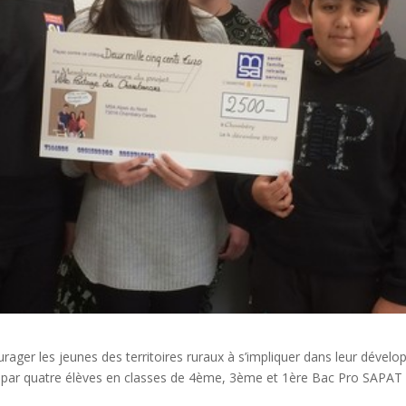
ger les jeunes des territoires ruraux à s’impliquer dans leur dévelo
ée par quatre élèves en classes de 4ème, 3ème et 1ère Bac Pro SAPA