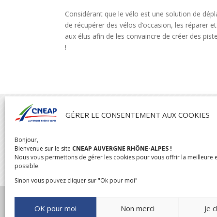
Considérant que le vélo est une solution de dépl
de récupérer des vélos d’occasion, les réparer et
aux élus afin de les convaincre de créer des pist
!

GÉRER LE CONSENTEMENT AUX COOKIES
Bonjour,
CNEAP AUVERGNE RHÔNE-ALPES
Bienvenue sur le site
CNEAP AUVERGNE RHÔNE-ALPES !
04 rue de l’Oratoire,
Nous vous permettons de gérer les cookies pour vous offrir la meilleure 
possible.
69300 Caluire
Sinon vous pouvez cliquer sur "Ok pour moi"
OK pour moi
Non merci
Je c