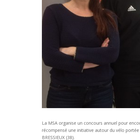
La MSA organise un concours annuel pour encoura
récompensé une initiative autour du vélo port
BRESSIEUX (38).