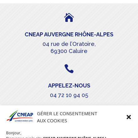

CNEAP AUVERGNE RHÔNE-ALPES
04 rue de l’Oratoire,
69300 Caluire

APPELEZ-NOUS
04 72 10 94 05

GÉRER LE CONSENTEMENT
AUX COOKIES
COURRIEL
Bonjour,