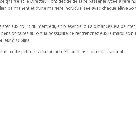
seignante et le Directeur, ont décidé de faire passer le lycée à l’ère 
n lien permanent et d’une manière individualisée avec chaque élève.Son
ster aux cours du mercredi, en présentiel ou à distance.Cela permet à 
pensionnaires auront la possibilité de rentrer chez eux le mardi soir.
r leur discipline.
fait de cette petite révolution numérique dans son établissement.