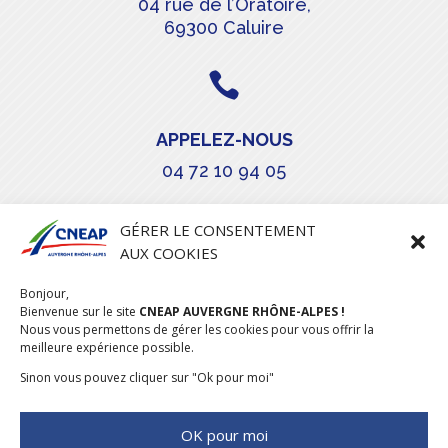
04 rue de l’Oratoire,
69300 Caluire

APPELEZ-NOUS
04 72 10 94 05

GÉRER LE CONSENTEMENT
AUX COOKIES
COURRIEL
Bonjour,
stephanie.maillot@cneap.fr
Bienvenue sur le site
CNEAP AUVERGNE RHÔNE-ALPES !
Nous vous permettons de gérer les cookies pour vous offrir la
meilleure expérience possible.
Sinon vous pouvez cliquer sur "Ok pour moi"
OK pour moi