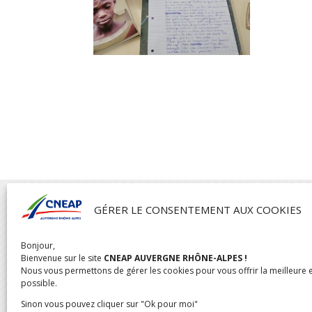

GÉRER LE CONSENTEMENT AUX COOKIES
Bonjour,
CNEAP AUVERGNE RHÔNE-ALPES
Bienvenue sur le site
CNEAP AUVERGNE RHÔNE-ALPES !
04 rue de l’Oratoire,
Nous vous permettons de gérer les cookies pour vous offrir la meilleure 
possible.
69300 Caluire
Sinon vous pouvez cliquer sur "Ok pour moi"