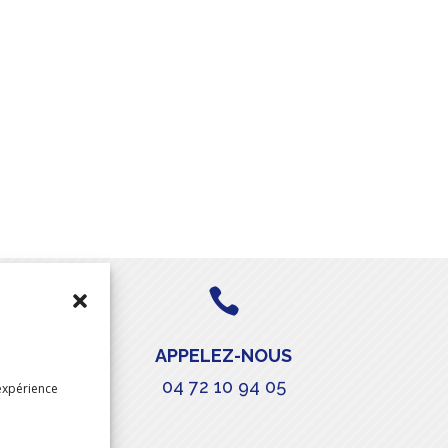

APPELEZ-NOUS
04 72 10 94 05
expérience