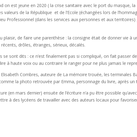
d on est jeune en 2020 ( la crise sanitaire avec le port du masque, la 
r les valeurs de la République et de l’Ecole (échangées lors de l’homm
lieu Professionnel (dans les services aux personnes et aux territoire
du plaisir, de faire une parenthèse : la consigne était de donner vie à u
récents, drôles, étranges, sérieux, décalés.
ins se sont dits : ce n’est finalement pas si compliqué, on fait passer 
lire à haute voix ou au contraire le ranger pour ne plus jamais le repr
par Elisabeth Combres, auteure de La mémoire trouée, les terminales B
ire comme la photo retrouvée par Emma, personnage du livre, après u
e (en mars dernier) ensuite de l’écriture n’a pu être possible qu’avec 
e à des lycéens de travailler avec des auteurs locaux pour favoriser l