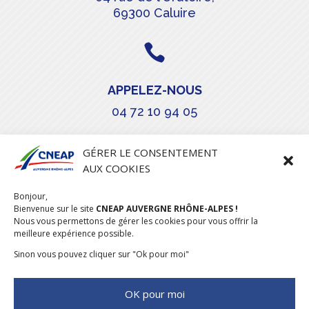
69300 Caluire

APPELEZ-NOUS
04 72 10 94 05

GÉRER LE CONSENTEMENT
AUX COOKIES
COURRIEL
Bonjour,
stephanie.maillot@cneap.fr
Bienvenue sur le site
CNEAP AUVERGNE RHÔNE-ALPES !
Nous vous permettons de gérer les cookies pour vous offrir la
meilleure expérience possible.
Sinon vous pouvez cliquer sur "Ok pour moi"
OK pour moi