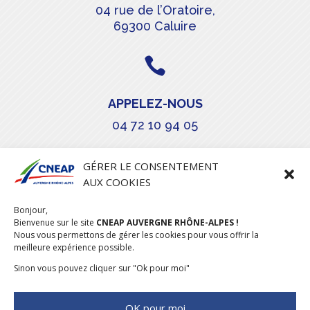
04 rue de l’Oratoire,
69300 Caluire

APPELEZ-NOUS
04 72 10 94 05

GÉRER LE CONSENTEMENT
AUX COOKIES
COURRIEL
Bonjour,
stephanie.maillot@cneap.fr
Bienvenue sur le site
CNEAP AUVERGNE RHÔNE-ALPES !
Nous vous permettons de gérer les cookies pour vous offrir la
meilleure expérience possible.
Sinon vous pouvez cliquer sur "Ok pour moi"
OK pour moi