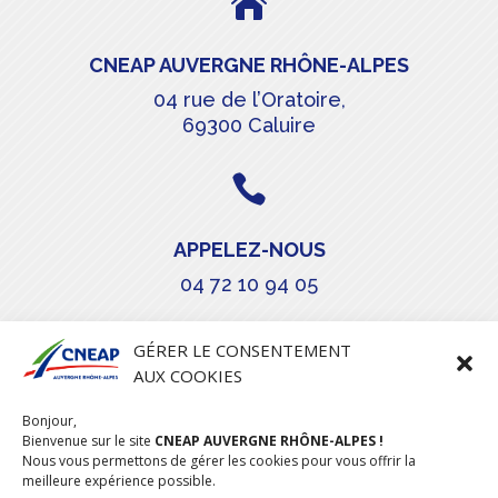

CNEAP AUVERGNE RHÔNE-ALPES
04 rue de l’Oratoire,
69300 Caluire

APPELEZ-NOUS
04 72 10 94 05

GÉRER LE CONSENTEMENT
AUX COOKIES
COURRIEL
Bonjour,
stephanie.maillot@cneap.fr
Bienvenue sur le site
CNEAP AUVERGNE RHÔNE-ALPES !
Nous vous permettons de gérer les cookies pour vous offrir la
meilleure expérience possible.