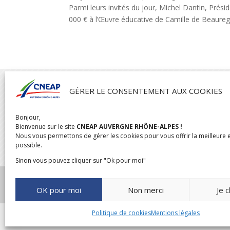
Parmi leurs invités du jour, Michel Dantin, Prés
000 € à l’Œuvre éducative de Camille de Beaureg

GÉRER LE CONSENTEMENT AUX COOKIES
Bonjour,
CNEAP AUVERGNE RHÔNE-ALPES
Bienvenue sur le site
CNEAP AUVERGNE RHÔNE-ALPES !
04 rue de l’Oratoire,
Nous vous permettons de gérer les cookies pour vous offrir la meilleure 
possible.
69300 Caluire
Sinon vous pouvez cliquer sur "Ok pour moi"
OK pour moi
Non merci
Je c
Politique de cookies
Mentions légales
CONCEPTION & RÉ