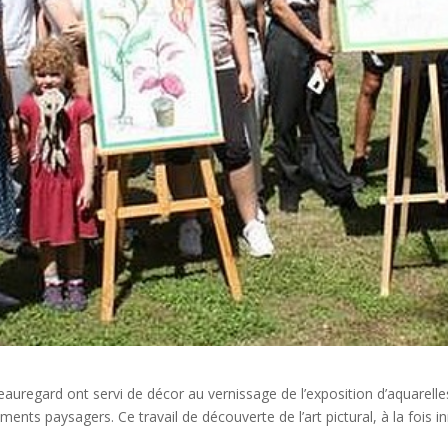
eauregard ont servi de décor au vernissage de l’exposition d’aquarelle
ents paysagers. Ce travail de découverte de l’art pictural, à la fois i