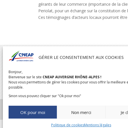
gérants de leur commerce (importance de la client
Periolat, pour un échange sur la constitution de l’
Ces témoignages d’acteurs locaux pourront être 

GÉRER LE CONSENTEMENT AUX COOKIES
Bonjour,
CNEAP AUVERGNE RHÔNE-ALPES
Bienvenue sur le site
CNEAP AUVERGNE RHÔNE-ALPES !
04 rue de l’Oratoire,
Nous vous permettons de gérer les cookies pour vous offrir la meilleure 
possible.
69300 Caluire
Sinon vous pouvez cliquer sur "Ok pour moi"
OK pour moi
Non merci
Je c
Politique de cookies
Mentions légales
CONCEPTION & RÉ