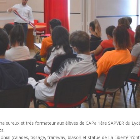
aleureux et très formateur aux élèves de CAPa 1ère SAPVER du Lycé
ts.
onial (calades, tissage, tramway, blason et statue de La Liberté n’ont