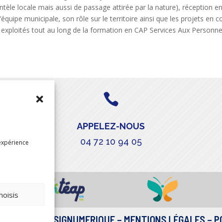
èle locale mais aussi de passage attirée par la nature), réception en 
équipe municipale, son rôle sur le territoire ainsi que les projets en co
exploités tout au long de la formation en CAP Services Aux Personne

APPELEZ-NOUS
04 72 10 94 05
expérience
hoisis
ALISATION
DESIGNUMERIQUE
–
MENTIONS LÉGALES
–
P