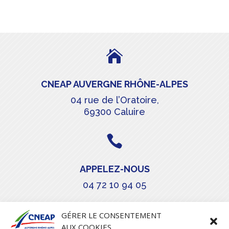

CNEAP AUVERGNE RHÔNE-ALPES
04 rue de l’Oratoire,
69300 Caluire

APPELEZ-NOUS
04 72 10 94 05

GÉRER LE CONSENTEMENT
AUX COOKIES