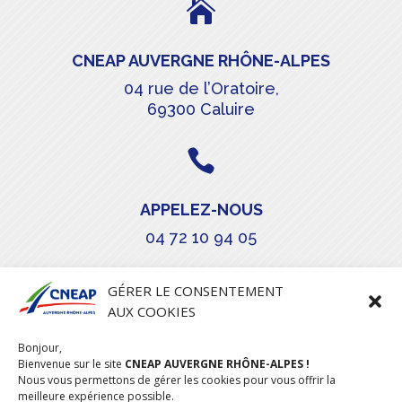

CNEAP AUVERGNE RHÔNE-ALPES
04 rue de l’Oratoire,
69300 Caluire

APPELEZ-NOUS
04 72 10 94 05

GÉRER LE CONSENTEMENT
AUX COOKIES
COURRIEL
Bonjour,
stephanie.maillot@cneap.fr
Bienvenue sur le site
CNEAP AUVERGNE RHÔNE-ALPES !
Nous vous permettons de gérer les cookies pour vous offrir la
meilleure expérience possible.