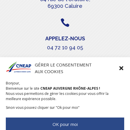
69300 Caluire

APPELEZ-NOUS
04 72 10 94 05

GÉRER LE CONSENTEMENT
AUX COOKIES
COURRIEL
Bonjour,
stephanie.maillot@cneap.fr
Bienvenue sur le site
CNEAP AUVERGNE RHÔNE-ALPES !
Nous vous permettons de gérer les cookies pour vous offrir la
meilleure expérience possible.
Sinon vous pouvez cliquer sur "Ok pour moi"
OK pour moi