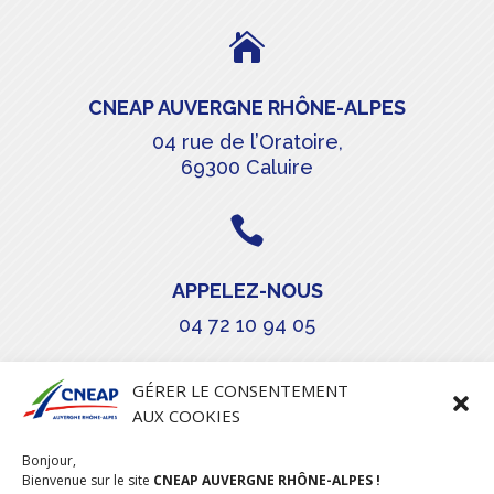

CNEAP AUVERGNE RHÔNE-ALPES
04 rue de l’Oratoire,
69300 Caluire

APPELEZ-NOUS
04 72 10 94 05

GÉRER LE CONSENTEMENT
AUX COOKIES
COURRIEL
Bonjour,
stephanie.maillot@cneap.fr
Bienvenue sur le site
CNEAP AUVERGNE RHÔNE-ALPES !