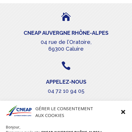

CNEAP AUVERGNE RHÔNE-ALPES
04 rue de l’Oratoire,
69300 Caluire

APPELEZ-NOUS
04 72 10 94 05

GÉRER LE CONSENTEMENT
AUX COOKIES
COURRIEL
Bonjour,