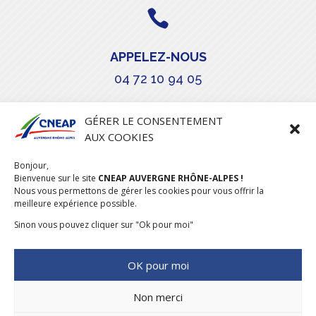

APPELEZ-NOUS
04 72 10 94 05

GÉRER LE CONSENTEMENT
AUX COOKIES
COURRIEL
Bonjour,
stephanie.maillot@cneap.fr
Bienvenue sur le site
CNEAP AUVERGNE RHÔNE-ALPES !
Nous vous permettons de gérer les cookies pour vous offrir la
meilleure expérience possible.
Sinon vous pouvez cliquer sur "Ok pour moi"
OK pour moi
Non merci