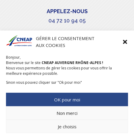
APPELEZ-NOUS
04 72 10 94 05

GÉRER LE CONSENTEMENT
AUX COOKIES
COURRIEL
Bonjour,
stephanie.maillot@cneap.fr
Bienvenue sur le site
CNEAP AUVERGNE RHÔNE-ALPES !
Nous vous permettons de gérer les cookies pour vous offrir la
meilleure expérience possible.
Sinon vous pouvez cliquer sur "Ok pour moi"
OK pour moi
Non merci
Je choisis
CONCEPTION & RÉALISATION
DESIGNUMERIQUE
–
MENTIONS