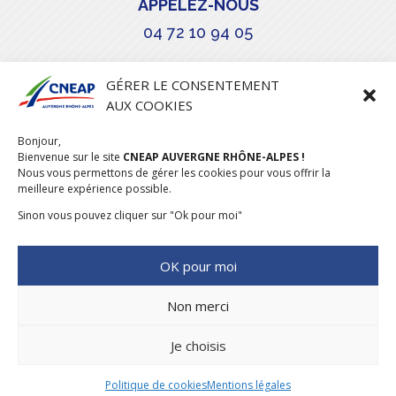
APPELEZ-NOUS
04 72 10 94 05

GÉRER LE CONSENTEMENT
AUX COOKIES
COURRIEL
Bonjour,
stephanie.maillot@cneap.fr
Bienvenue sur le site
CNEAP AUVERGNE RHÔNE-ALPES !
Nous vous permettons de gérer les cookies pour vous offrir la
meilleure expérience possible.
Sinon vous pouvez cliquer sur "Ok pour moi"
OK pour moi
Non merci
Je choisis
CONCEPTION & RÉALISATION
DESIGNUMERIQUE
–
MENTIONS
LÉGALES
–
POLITIQUE COOKIES
Politique de cookies
Mentions légales