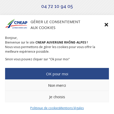
04 72 10 94 05

GÉRER LE CONSENTEMENT
AUX COOKIES
COURRIEL
Bonjour,
stephanie.maillot@cneap.fr
Bienvenue sur le site
CNEAP AUVERGNE RHÔNE-ALPES !
Nous vous permettons de gérer les cookies pour vous offrir la
meilleure expérience possible.
Sinon vous pouvez cliquer sur "Ok pour moi"
OK pour moi
Non merci
Je choisis
CONCEPTION & RÉALISATION
DESIGNUMERIQUE
–
MENTIONS
LÉGALES
–
POLITIQUE COOKIES
Politique de cookies
Mentions légales