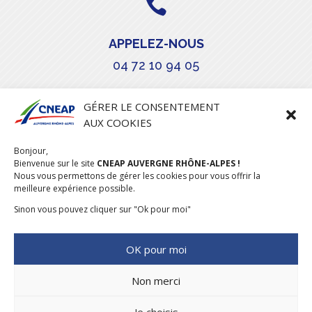

APPELEZ-NOUS
04 72 10 94 05

GÉRER LE CONSENTEMENT
AUX COOKIES
COURRIEL
Bonjour,
Bienvenue sur le site
stephanie.maillot@cneap.fr
CNEAP AUVERGNE RHÔNE-ALPES !
Nous vous permettons de gérer les cookies pour vous offrir la
meilleure expérience possible.
Sinon vous pouvez cliquer sur "Ok pour moi"
OK pour moi
Non merci
Je choisis