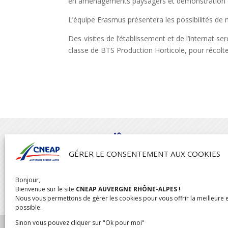
en aménagements paysagers et démonstration d
L’équipe Erasmus présentera les possibilités de 
Des visites de l’établissement et de l’internat s
classe de BTS Production Horticole, pour récolt

GÉRER LE CONSENTEMENT AUX COOKIES
CNEAP AUVERGNE RHÔNE-ALPES
Bonjour,
04 rue de l’Oratoire,
Bienvenue sur le site
CNEAP AUVERGNE RHÔNE-ALPES !
69300 Caluire
Nous vous permettons de gérer les cookies pour vous offrir la meilleure 
possible.
Sinon vous pouvez cliquer sur "Ok pour moi"