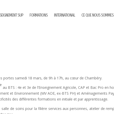
SEIGNEMENT SUP
FORMATIONS
INTERNATIONAL
CE QUE NOUS SOMMES
es portes samedi 18 mars, de 9h à 17h, au cœur de Chambéry.
e
au BTS : 4e et 3e de l’Enseignement Agricole, CAP et Bac Pro en hor
nement et Environnement (MV AOE, ex-BTS PH) et Aménagements Paysa
ficités des différentes formations en initiale et par apprentissage.
alle de soins pour la filière services aux personnes, atelier de rempo