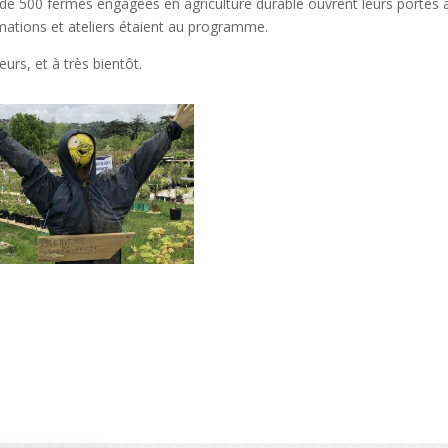
e 500 fermes engagées en agriculture durable ouvrent leurs portes au
nimations et ateliers étaient au programme.
urs, et à très bientôt.