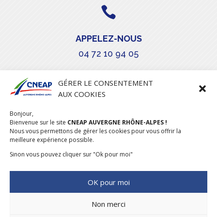

APPELEZ-NOUS
04 72 10 94 05

GÉRER LE CONSENTEMENT
AUX COOKIES
COURRIEL
Bonjour,
stephanie.maillot@cneap.fr
Bienvenue sur le site
CNEAP AUVERGNE RHÔNE-ALPES !
Nous vous permettons de gérer les cookies pour vous offrir la
meilleure expérience possible.
Sinon vous pouvez cliquer sur "Ok pour moi"
OK pour moi
Non merci