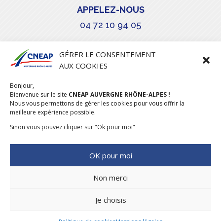
APPELEZ-NOUS
04 72 10 94 05

GÉRER LE CONSENTEMENT
AUX COOKIES
COURRIEL
Bonjour,
stephanie.maillot@cneap.fr
Bienvenue sur le site
CNEAP AUVERGNE RHÔNE-ALPES !
Nous vous permettons de gérer les cookies pour vous offrir la
meilleure expérience possible.
Sinon vous pouvez cliquer sur "Ok pour moi"
OK pour moi
Non merci
Je choisis
CONCEPTION & RÉALISATION
DESIGNUMERIQUE
–
MENTIONS
LÉGALES
–
POLITIQUE COOKIES