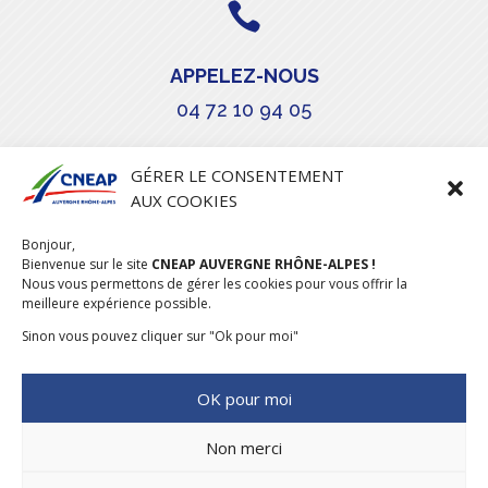

APPELEZ-NOUS
04 72 10 94 05

GÉRER LE CONSENTEMENT
AUX COOKIES
COURRIEL
Bonjour,
stephanie.maillot@cneap.fr
Bienvenue sur le site
CNEAP AUVERGNE RHÔNE-ALPES !
Nous vous permettons de gérer les cookies pour vous offrir la
meilleure expérience possible.
Sinon vous pouvez cliquer sur "Ok pour moi"
OK pour moi
Non merci