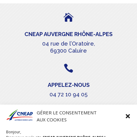

CNEAP AUVERGNE RHÔNE-ALPES
04 rue de l’Oratoire,
69300 Caluire

APPELEZ-NOUS
04 72 10 94 05

GÉRER LE CONSENTEMENT
AUX COOKIES
COURRIEL
Bonjour,