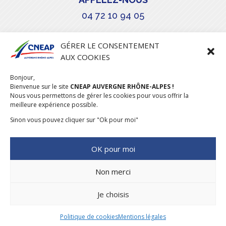
04 72 10 94 05

GÉRER LE CONSENTEMENT
AUX COOKIES
COURRIEL
Bonjour,
stephanie.maillot@cneap.fr
Bienvenue sur le site
CNEAP AUVERGNE RHÔNE-ALPES !
Nous vous permettons de gérer les cookies pour vous offrir la
meilleure expérience possible.
Sinon vous pouvez cliquer sur "Ok pour moi"
OK pour moi
Non merci
Je choisis
CONCEPTION & RÉALISATION
DESIGNUMERIQUE
–
MENTIONS
LÉGALES
–
POLITIQUE COOKIES
Politique de cookies
Mentions légales