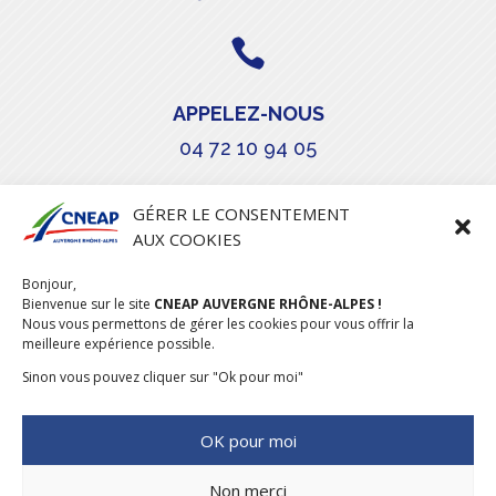

APPELEZ-NOUS
04 72 10 94 05

GÉRER LE CONSENTEMENT
AUX COOKIES
COURRIEL
Bonjour,
stephanie.maillot@cneap.fr
Bienvenue sur le site
CNEAP AUVERGNE RHÔNE-ALPES !
Nous vous permettons de gérer les cookies pour vous offrir la
meilleure expérience possible.
Sinon vous pouvez cliquer sur "Ok pour moi"
OK pour moi
Non merci